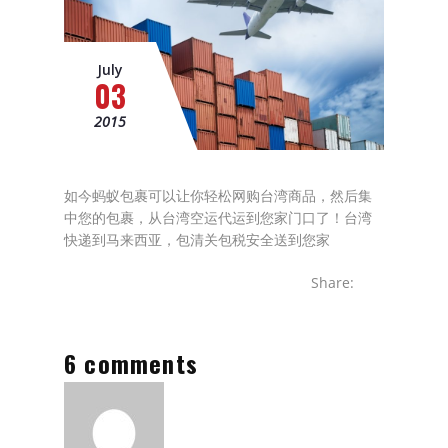
美国空运
电商仓储配送服务
July
03
海运服务
2015
普通海运服务
海运小包服务
如今蚂蚁包裹可以让你轻松网购台湾商品，然后集
中您的包裹，从台湾空运代运到您家门口了！台湾
台湾海运服务
快递到马来西亚，包清关包税安全送到您家
泰国陆运到马来西亚
Share:
商业海运服务
6 comments
整柜FCL海运服务
出口服务
马来西亚邮寄到台湾