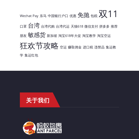
双11
免抛
Wechat Pay
东马
中国银行户口
优惠
包税
台湾
口罩
台湾代购
台湾代运
天猫618
微信支付
拼多多
推荐
敏感货
朋友
新加坡
淘宝618年大促
淘宝教学
淘宝空运
狂欢节攻略
空运
赚取佣金
进口税
违禁品
集运教
学
集运红包
关于我们