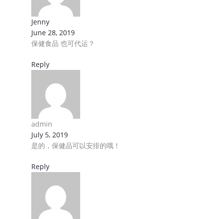
马来西亚邮寄到中国
Jenny
June 28, 2019
马来西亚邮寄到新加坡
保健食品 也可代运？
本地快递服务
Reply
运费查询
转运流程
常见问题 FAQ
admin
July 5, 2019
精选文章
是的，保健品可以安排的哦！
常用工具
Reply
敏感货查询大全
台湾快递查询 | 包裹查詢