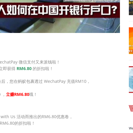
hatPay 微信支付又来派钱啦！
够立即获得
RM6.80
的折扣啦！
在蚂蚁包裹透过 WechatPay 充值RM10，
 ，
立赚RM6.80
哦！
ure with Us 活动而推出的RM6.80优惠卷，
得RM6.80的折扣啦！
We