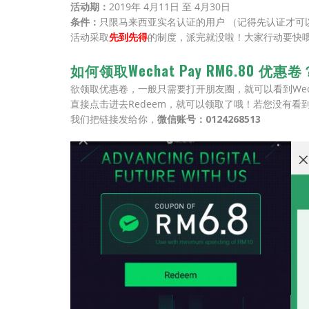
活动期：
2019年 4月11日 至 4月30日
条件：
只限马来西亚实名认证的用户 （记得先认证才可
活动采取
先到先得
的制度，派完就没啦！大家行动要快
如何领取Wechat Pay RM6.80 优惠卷
欲领取优惠卷，一般只需要打开朋友圈，就可以看到Wech
直接点击进去Redeem，就可以领取了哦！若您没有看
我们把链接发给你，
微信账号：0124268513