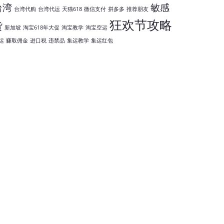
台湾
敏感
台湾代购
台湾代运
天猫618
微信支付
拼多多
推荐朋友
狂欢节攻略
货
新加坡
淘宝618年大促
淘宝教学
淘宝空运
运
赚取佣金
进口税
违禁品
集运教学
集运红包