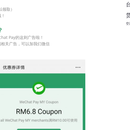
以领取）
哦！
空
？
at Pay的这则广告啦！
到相关广告，可以加我们微信