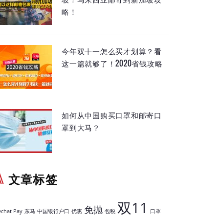
略！
今年双十一怎么买才划算？看
这一篇就够了！2020省钱攻略
如何从中国购买口罩和邮寄口
罩到大马？
文章标签
双11
免抛
chat Pay
东马
中国银行户口
优惠
包税
口罩