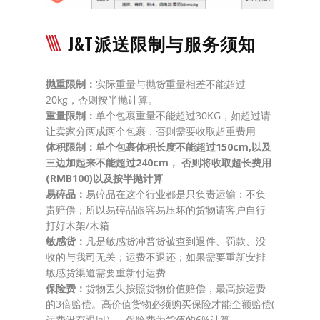
J&T派送限制与服务须知
抛重限制：
实际重量与抛货重量相差不能超过
20kg，否则按半抛计算。
重量限制：
单个包裹重量不能超过30KG，如超过请
让卖家分两成两个包裹，否则需要收取超重费用
体积限制：单个包裹体积长度不能超过150cm,以及
三边加起来不能超过240cm， 否则将收取超长费用
(RMB100)以及按半抛计算
易碎品：
易碎品在这个行业都是只负责运输：不负
责赔偿；所以易碎品跟容易压坏的货物请客户自行
打好木架/木箱
敏感货：
凡是敏感货冲普货被查到退件、罚款、没
收的与我司无关；运费不退还；如果需要重新安排
敏感货渠道需要重新付运费
保险费：
货物丢失按照货物价值赔偿，最高按运费
的3倍赔偿。高价值货物必须购买保险才能全额赔偿(
运费没有退回）。保险费为货值的6%计算。