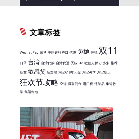
美国空运
电商仓储配送服务
文章标签
海运服务
普通海运服务
双11
免抛
Wechat Pay
东马
中国银行户口
优惠
包税
海运小包服务
台湾
口罩
台湾代购
台湾代运
天猫618
微信支付
拼多多
推荐
敏感货
台湾海运服务
朋友
新加坡
淘宝618年大促
淘宝教学
淘宝空运
狂欢节攻略
泰国陆运到马来西亚
空运
赚取佣金
进口税
违禁品
集运教
学
集运红包
商业海运服务
整柜FCL海运服务
出口服务
马来西亚邮寄到台湾