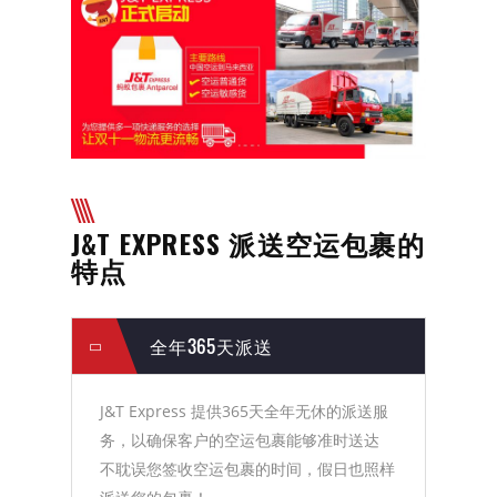
Antparcel Hub 分行
用户中心
J&T EXPRESS 派送空运包裹的
特点
全年365天派送
J&T Express 提供365天全年无休的派送服
务，以确保客户的空运包裹能够准时送达
不耽误您签收空运包裹的时间，假日也照样