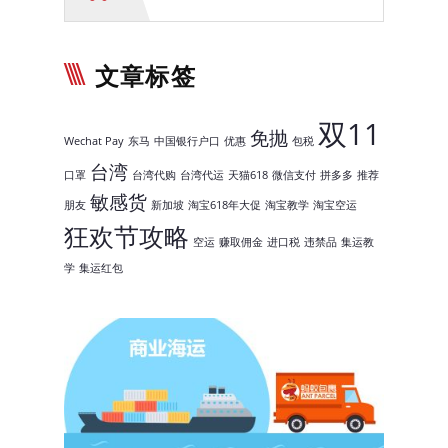
Antparcel Hub 分行
用户中心
文章标签
双11
免抛
Wechat Pay
东马
中国银行户口
优惠
包税
台湾
口罩
台湾代购
台湾代运
天猫618
微信支付
拼多多
推荐
敏感货
朋友
新加坡
淘宝618年大促
淘宝教学
淘宝空运
狂欢节攻略
空运
赚取佣金
进口税
违禁品
集运教
学
集运红包